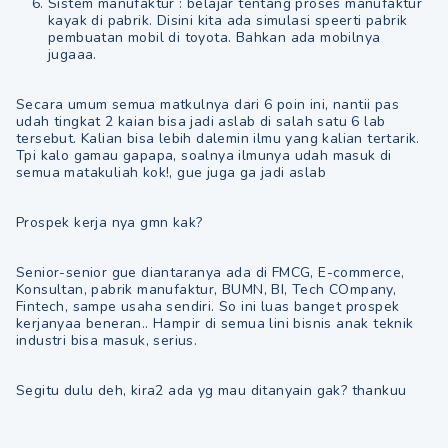
Sistem manufaktur : belajar tentang proses manufaktur
kayak di pabrik. Disini kita ada simulasi speerti pabrik
pembuatan mobil di toyota. Bahkan ada mobilnya
jugaaa.
Secara umum semua matkulnya dari 6 poin ini, nantii pas
udah tingkat 2 kaian bisa jadi aslab di salah satu 6 lab
tersebut. Kalian bisa lebih dalemin ilmu yang kalian tertarik.
Tpi kalo gamau gapapa, soalnya ilmunya udah masuk di
semua matakuliah kok!, gue juga ga jadi aslab
Prospek kerja nya gmn kak?
Senior-senior gue diantaranya ada di FMCG, E-commerce,
Konsultan, pabrik manufaktur, BUMN, BI, Tech COmpany,
Fintech, sampe usaha sendiri. So ini luas banget prospek
kerjanyaa beneran.. Hampir di semua lini bisnis anak teknik
industri bisa masuk, serius.
Segitu dulu deh, kira2 ada yg mau ditanyain gak? thankuu