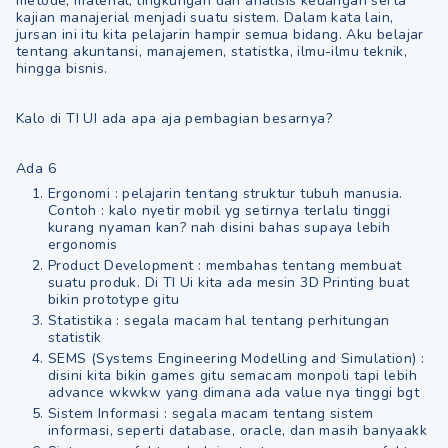
metode, material, lingkungan dan analisis keuangan serta
kajian manajerial menjadi suatu sistem. Dalam kata lain,
jursan ini itu kita pelajarin hampir semua bidang. Aku belajar
tentang akuntansi, manajemen, statistka, ilmu-ilmu teknik,
hingga bisnis.
Kalo di TI UI ada apa aja pembagian besarnya?
Ada 6
Ergonomi : pelajarin tentang struktur tubuh manusia.
Contoh : kalo nyetir mobil yg setirnya terlalu tinggi
kurang nyaman kan? nah disini bahas supaya lebih
ergonomis
Product Development : membahas tentang membuat
suatu produk. Di TI Ui kita ada mesin 3D Printing buat
bikin prototype gitu
Statistika : segala macam hal tentang perhitungan
statistik
SEMS (Systems Engineering Modelling and Simulation) :
disini kita bikin games gitu semacam monpoli tapi lebih
advance wkwkw yang dimana ada value nya tinggi bgt
Sistem Informasi : segala macam tentang sistem
informasi, seperti database, oracle, dan masih banyaakk