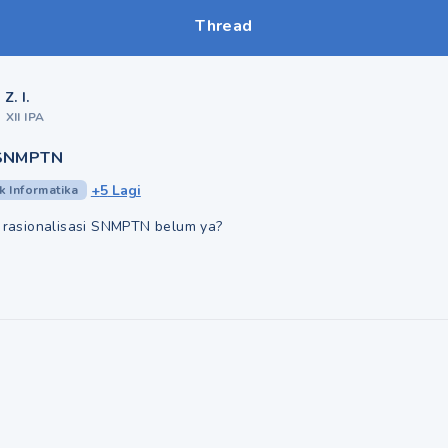
Thread
Z. I.
•
XII IPA
 SNMPTN
+
5
Lagi
k Informatika
r rasionalisasi SNMPTN belum ya?