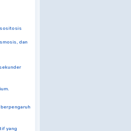
sositosis
osmosis, dan
 sekunder
ium.
g berpengaruh
if yang