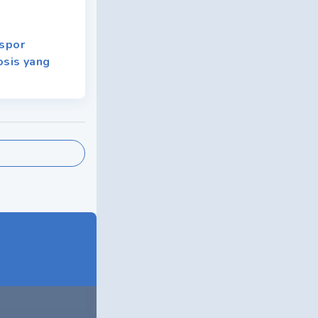
nspor
osis yang